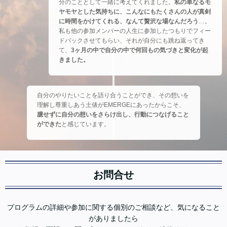
分のこととして一緒に考えてくれました。
私の単なるモ
ヤモヤとした気持ちに、こんなにもたくさんの人が真剣
に時間をかけてくれる、なんて贅沢な場なんだろう
…。
私も他の参加メンバーの人生に参加したつもりでフィー
ドバックさせてもらい、それが自分にも跳ね返ってき
て、
3ヶ月の中で自分の中で何回もの気づきと変化が起
きました。
自分のやりたいことを語り合うことができ、その想いを
理解し尊重しあう土俵がEMERGEにあったからこそ、
臆せずに自分の想いをさらけ出し、行動につなげること
ができた
と感じています。
お問合せ
プログラムの詳細や参加に関する個別のご相談など、気になること
がありましたら