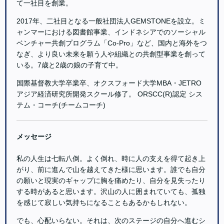
て一社目を創業。
2017年、二社目となる一般社団法人GEMSTONEを設立。ミ
ャンマーにおける図書館事業、インドネシアでのソーシャル
ベンチャー共創プログラム「Co-Pro」など、国内と海外をつ
なぎ、より良い未来を願う人や組織との共創型事業を創って
いる。7歳と2歳の娘の子育て中。
国際基督教大学卒業卒、オクスフォード大学MBA・JETRO
アジア経済研究所開発スクール修了。 ORSCC(R)認定 シス
テム・コーチ(チームコーチ)
メッセージ
私の人生は七転八倒。よく倒れ、時に人の支えを得て起き上
がり、前に進んで山を越えてきた様に思います。誰でも自分
の願いと現実のギャップに胸を痛めたり、自分を見失ったり
する時があると思います。沢山の人に囲まれていても、孤独
を感じて寂しい気持ちになることもあるかもしれない。
でも、心配いらない。それは、次のステージの自分へ進むシ