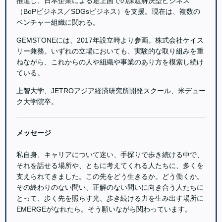
推進し、日本企業による途上国での課題解決型ビジネス
（BoPビジネス／SDGsビジネス）を支援。現在は、複数の
ベンチャー組織に関わる。
GEMSTONEには、2017年設立時より参画。株式会社ケイス
リー兼務。いずれの立場においても、実験的な取り組みを重
ねながら、これからの人や組織や事業のあり方を模索し続け
ている。
上智大学、JETROアジア経済研究所開発スクール、米デュー
ク大学院卒。
メッセージ
私自身、キャリアについて迷い、手探りで歩き続ける中で、
それを話せる場所や、ともに考えてくれる人たちに、多くを
支えられてきました。この先をどう生きるか。どう働くか。
その終わりのない問い、正解のない問いに向き合う人たちに
とって、歩く先を照らす光、歩き続ける力を生み出す場所に
EMERGEがなれたら。そう願いながら関わっています。